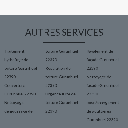
AUTRES SERVICES
Traitement
toiture Gurunhuel
Ravalement de
hydrofuge de
22390
façade Gurunhuel
toiture Gurunhuel
Réparation de
22390
22390
toiture Gurunhuel
Nettoyage de
Couverture
22390
façade Gurunhuel
Gurunhuel 22390
Urgence fuite de
22390
Nettoyage
toiture Gurunhuel
pose/changement
demoussage de
22390
de gouttières
Gurunhuel 22390