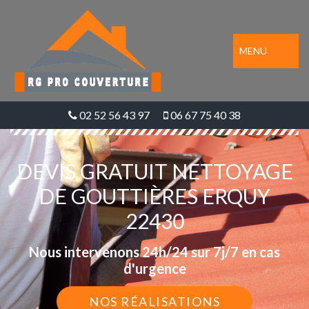
MENU
02 52 56 43 97
06 67 75 40 38
DEVIS GRATUIT NETTOYAGE
DE GOUTTIÈRES ERQUY
22430
Nous intervenons 24h/24 sur 7j/7 en cas
d'urgence
NOS RÉALISATIONS