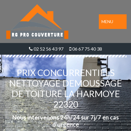
MENU
02 52 56 43 97
06 67 75 40 38
PRIX CONCURRENTIELS
NETTOYAGE DEMOUSSAGE
DE TOITURE LA HARMOYE
22320
Nous intervenons 24h/24 sur 7j/7 en cas
d'urgence