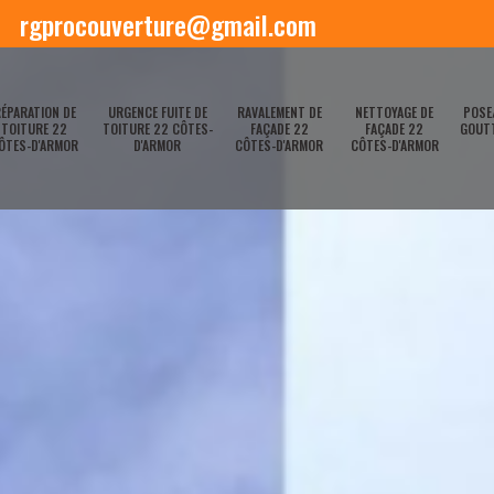
rgprocouverture@gmail.com
ÉPARATION DE
URGENCE FUITE DE
RAVALEMENT DE
NETTOYAGE DE
POSE
TOITURE 22
TOITURE 22 CÔTES-
FAÇADE 22
FAÇADE 22
GOUTT
ÔTES-D'ARMOR
D'ARMOR
CÔTES-D'ARMOR
CÔTES-D'ARMOR