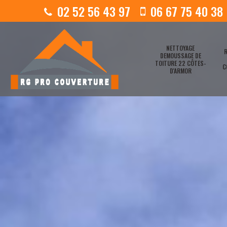
02 52 56 43 97
06 67 75 40 38
NETTOYAGE
R
DEMOUSSAGE DE
TOITURE 22 CÔTES-
C
D'ARMOR