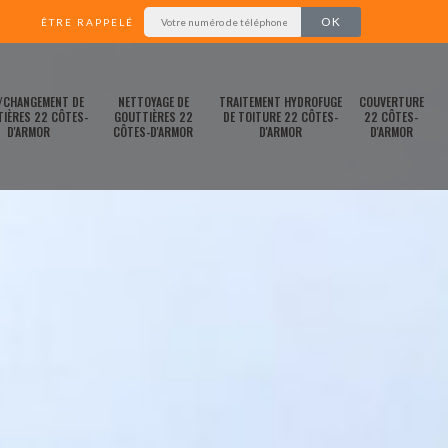
ÊTRE RAPPELÉ
/CHANGEMENT DE
NETTOYAGE DE
TRAITEMENT HYDROFUGE
COUVERTURE
IÈRES 22 CÔTES-
GOUTTIÈRES 22
DE TOITURE 22 CÔTES-
22 CÔTES-
D'ARMOR
CÔTES-D'ARMOR
D'ARMOR
D'ARMOR