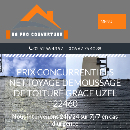
MENU
02 52 56 43 97
06 67 75 40 38
PRIX CONCURRENTIELS
NETTOYAGE DEMOUSSAGE
DE TOITURE GRACE UZEL
22460
Nous intervenons 24h/24 sur 7j/7 en cas
d'urgence