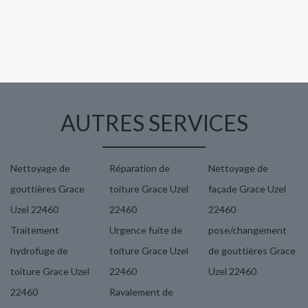
AUTRES SERVICES
Nettoyage de
Réparation de
Nettoyage de
gouttières Grace
toiture Grace Uzel
façade Grace Uzel
Uzel 22460
22460
22460
Traitement
Urgence fuite de
pose/changement
hydrofuge de
toiture Grace Uzel
de gouttières Grace
toiture Grace Uzel
22460
Uzel 22460
22460
Ravalement de