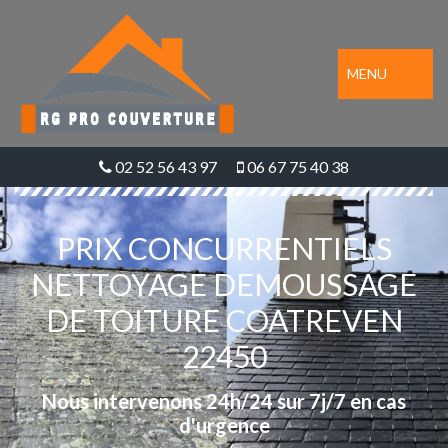
MENU
02 52 56 43 97
06 67 75 40 38
PRIX CONCURRENTIELS
NETTOYAGE DEMOUSSAGE
DE TOITURE COATREVEN
22450
Nous intervenons 24h/24 sur 7j/7 en cas
d'urgence