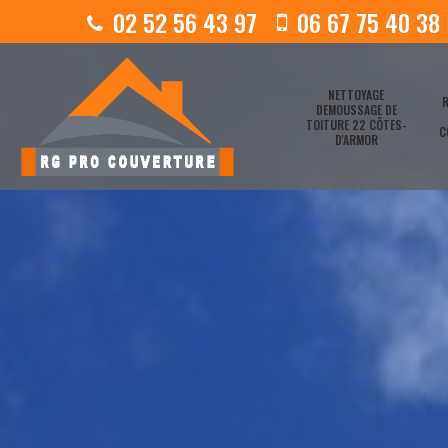
02 52 56 43 97
06 67 75 40 38
NETTOYAGE
R
DEMOUSSAGE DE
TOITURE 22 CÔTES-
C
D'ARMOR