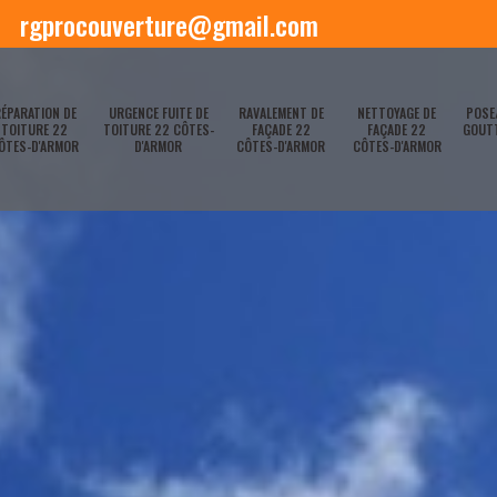
rgprocouverture@gmail.com
ÉPARATION DE
URGENCE FUITE DE
RAVALEMENT DE
NETTOYAGE DE
POSE
TOITURE 22
TOITURE 22 CÔTES-
FAÇADE 22
FAÇADE 22
GOUTT
ÔTES-D'ARMOR
D'ARMOR
CÔTES-D'ARMOR
CÔTES-D'ARMOR