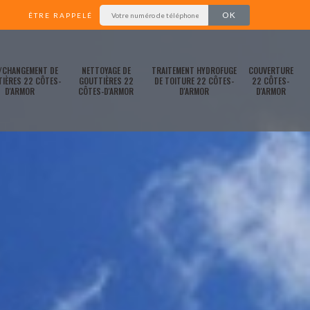
ÊTRE RAPPELÉ
/CHANGEMENT DE
NETTOYAGE DE
TRAITEMENT HYDROFUGE
COUVERTURE
IÈRES 22 CÔTES-
GOUTTIÈRES 22
DE TOITURE 22 CÔTES-
22 CÔTES-
D'ARMOR
CÔTES-D'ARMOR
D'ARMOR
D'ARMOR